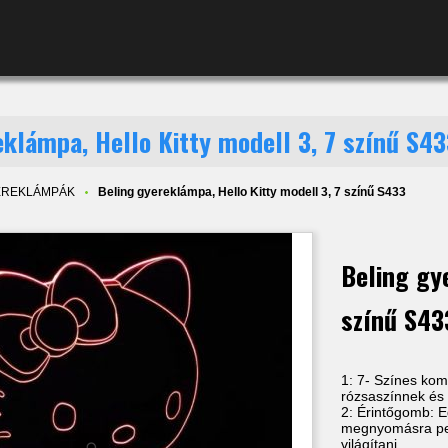
eklámpa, Hello Kitty modell 3, 7 színű S4
EREKLÁMPÁK
Beling gyereklámpa, Hello Kitty modell 3, 7 színű S433
Beling gy
színű S43
1: 7- Színes kom
rózsaszínnek és
2: Érintőgomb: Eg
megnyomásra ped
világítani.