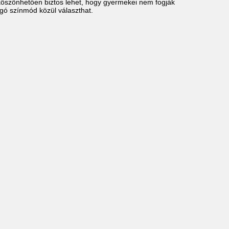
ak köszönhetően biztos lehet, hogy gyermekei nem fogják
ogó színmód közül választhat.