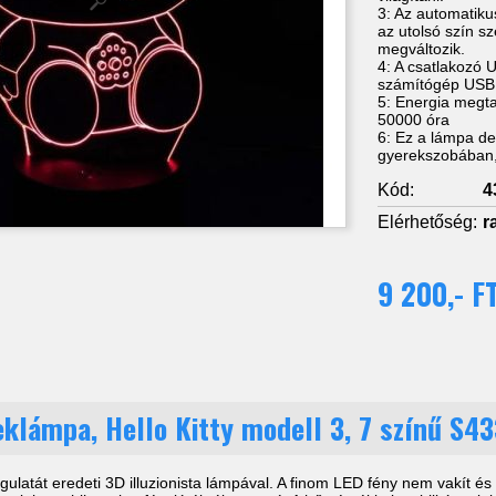
3: Az automatik
az utolsó szín s
megváltozik.
4: A csatlakozó 
számítógép USB 
5: Energia megta
50000 óra
6: Ez a lámpa de
gyerekszobában,
Kód:
4
Elérhetőség:
r
9 200,- FT
eklámpa, Hello Kitty modell 3, 7 színű S4
ngulatát eredeti 3D illuzionista lámpával. A finom LED fény nem vakít 