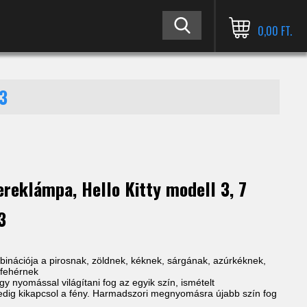
0,00 FT.
33
ereklámpa, Hello Kitty modell 3, 7
3
binációja a pirosnak, zöldnek, kéknek, sárgának, azúrkéknek,
 fehérnek
y nyomással világítani fog az egyik szín, ismételt
ig kikapcsol a fény. Harmadszori megnyomásra újabb szín fog