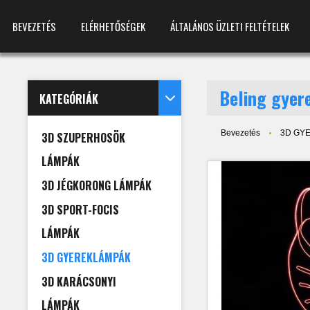
BEVEZETÉS
ELÉRHETŐSÉGEK
ÁLTALÁNOS ÜZLETI FELTÉTELEK
Beling gyer
KATEGÓRIÁK
Bevezetés
3D GY
3D SZUPERHOSÖK
LÁMPÁK
3D JÉGKORONG LÁMPÁK
3D SPORT-FOCIS
LÁMPÁK
3D GYEREKLÁMPÁK
3D KARÁCSONYI
LÁMPÁK