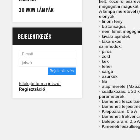
kelt. Közelről észre
megégetni magukat. A
3D WOW LÁMPÁK
A lámpa méretével (k
előnyök:
- finom fény
- biztonságos
- nem lehet megégn
BEJELENTKEZÉS
- kiváló ajándék
- takarékos
színmódok:
- piros
- zöld
- kék
- fehér
- sárga
- azúrkék
- lila
Elfelejtettem a jelszót
- alap mérete (MxSZ
Regisztráció
- csatlakozás: USB 
paraméterek:
- Bemeneti feszültsé
- Bemeneti teljesít
- Kilépőáram: 0,5 A
- Bemeneti frekvenci
- Belépő áram: 0,5 A
- Kimeneti feszültség