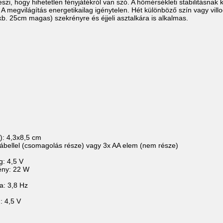
veszi, hogy hihetetlen fényjátékról van szó. A hőmérsékleti stabilitásn
 megvilágítás energetikailag igénytelen. Hét különböző szín vagy vill
b. 25cm magas) szekrényre és éjjeli asztalkára is alkalmas.
i
): 4,3x8,5 cm
kábellel (csomagolás része) vagy 3x AA elem (nem része)
g: 4,5 V
mény: 22 W
a: 3,8 Hz
: 4,5 V