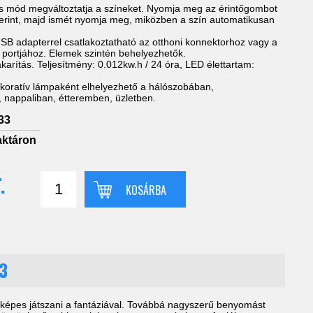
us mód megváltoztatja a színeket. Nyomja meg az érintőgombot
zerint, majd ismét nyomja meg, miközben a szín automatikusan
USB adapterrel csatlakoztatható az otthoni konnektorhoz vagy a
portjához. Elemek szintén behelyezhetők.
karítás. Teljesítmény: 0.012kw.h / 24 óra, LED élettartam:
koratív lámpaként elhelyezhető a hálószobában,
 nappaliban, étteremben, üzletben.
33
aktáron
.
KOSÁRBA
33
és képes játszani a fantáziával. Továbbá nagyszerű benyomást