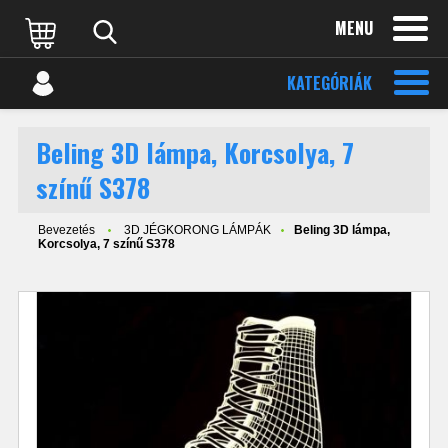
MENU
KATEGÓRIÁK
Beling 3D lámpa, Korcsolya, 7
színű S378
Bevezetés
3D JÉGKORONG LÁMPÁK
Beling 3D lámpa,
Korcsolya, 7 színű S378