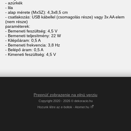
- azúrkék
- lila
- alap mérete (MxSZ): 4,3x8,5 cm
- csatlakozás: USB kábellel (csomagolás része) vagy 3x AA elem
(nem része)
paraméterek:
- Bemeneti feszültség: 4,5 V
- Bemeneti teljesítmény: 22 W
- Kilépőáram: 0,5 A
- Bemeneti frekvencia: 3,8 Hz
- Belépő áram: 0,5 A
- Kimeneti feszültség: 4,5 V
Prepnúť zobrazenie na plnú verziu
Copyright 2020 - 2026 © dekoracio.hu
Hozunk létre az e-boltok - Atomer.hu