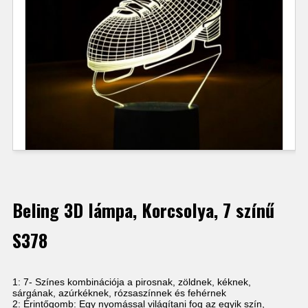
Beling 3D lámpa, Korcsolya, 7 színű
S378
1: 7- Színes kombinációja a pirosnak, zöldnek, kéknek,
sárgának, azúrkéknek, rózsaszínnek és fehérnek
2: Érintőgomb: Egy nyomással világítani fog az egyik szín,