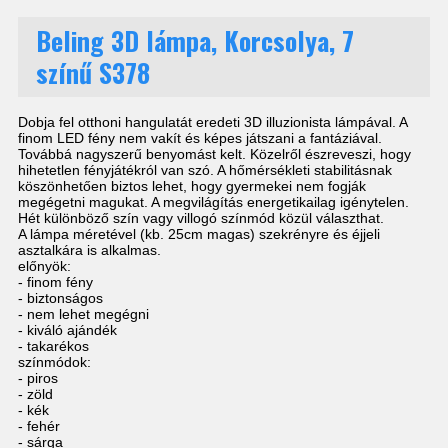
Beling 3D lámpa, Korcsolya, 7
színű S378
Dobja fel otthoni hangulatát eredeti 3D illuzionista lámpával. A
finom LED fény nem vakít és képes játszani a fantáziával.
Továbbá nagyszerű benyomást kelt. Közelről észreveszi, hogy
hihetetlen fényjátékról van szó. A hőmérsékleti stabilitásnak
köszönhetően biztos lehet, hogy gyermekei nem fogják
megégetni magukat. A megvilágítás energetikailag igénytelen.
Hét különböző szín vagy villogó színmód közül választhat.
A lámpa méretével (kb. 25cm magas) szekrényre és éjjeli
asztalkára is alkalmas.
előnyök:
- finom fény
- biztonságos
- nem lehet megégni
- kiváló ajándék
- takarékos
színmódok:
- piros
- zöld
- kék
- fehér
- sárga