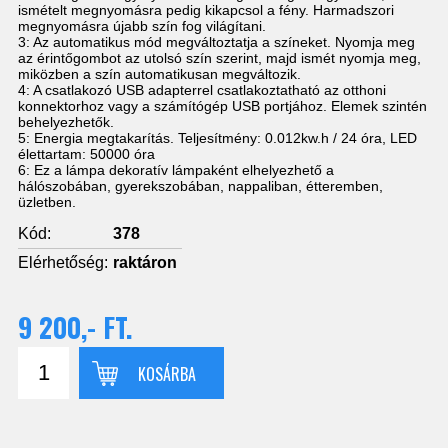
ismételt megnyomásra pedig kikapcsol a fény. Harmadszori
megnyomásra újabb szín fog világítani.
3: Az automatikus mód megváltoztatja a színeket. Nyomja meg
az érintőgombot az utolsó szín szerint, majd ismét nyomja meg,
miközben a szín automatikusan megváltozik.
4: A csatlakozó USB adapterrel csatlakoztatható az otthoni
konnektorhoz vagy a számítógép USB portjához. Elemek szintén
behelyezhetők.
5: Energia megtakarítás. Teljesítmény: 0.012kw.h / 24 óra, LED
élettartam: 50000 óra
6: Ez a lámpa dekoratív lámpaként elhelyezhető a
hálószobában, gyerekszobában, nappaliban, étteremben,
üzletben.
Kód:
378
Elérhetőség:
raktáron
9 200,- FT.
KOSÁRBA