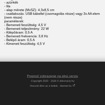
- azúrkék
- lila
- alap mérete (MxSZ): 4,3x8,5 cm
- csatlakozás: USB kábellel (csomagolás része) vagy 3x AA elem
(nem része)
paraméterek:
- Bemeneti feszültség: 4,5 V
- Bemeneti teljesítmény: 22 W
- Kilépőáram: 0,5 A
- Bemeneti frekvencia: 3,8 Hz
- Belépő áram: 0,5 A
- Kimeneti feszültség: 4,5 V
Prepnúť zobrazenie na plnú verziu
Copyright 2020 - 2026 © dekoracio.hu
Hozunk létre az e-boltok - Atomer.hu