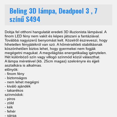
Beling 3D lámpa, Deadpool 3 , 7
színű S494
Dobja fel otthoni hangulatát eredeti 3D illuzionista lámpával. A
finom LED fény nem vakít és képes játszani a fantáziával.
Továbbá nagyszerű benyomást kelt. Közelről észreveszi, hogy
hihetetlen fényjátékról van szó. A hőmérsékleti stabilitásnak
köszönhetően biztos lehet, hogy gyermekei nem fogják
megégetni magukat. A megvilágítás energetikailag igénytelen.
Hét különböző szín vagy villogó színmód közül választhat.
A lámpa méretével (kb. 25cm magas) szekrényre és éjjeli
asztalkára is alkalmas.
előnyök:
- finom fény
- biztonságos
- nem lehet megégni
- kiváló ajándék
- takarékos
színmódok:
- piros
- zöld
- kék
- fehér
- sárga