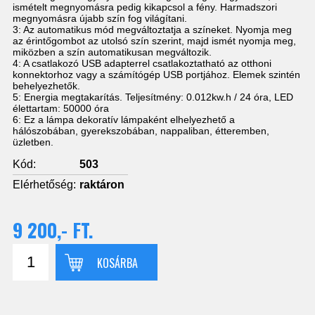
ismételt megnyomásra pedig kikapcsol a fény. Harmadszori
megnyomásra újabb szín fog világítani.
3: Az automatikus mód megváltoztatja a színeket. Nyomja meg
az érintőgombot az utolsó szín szerint, majd ismét nyomja meg,
miközben a szín automatikusan megváltozik.
4: A csatlakozó USB adapterrel csatlakoztatható az otthoni
konnektorhoz vagy a számítógép USB portjához. Elemek szintén
behelyezhetők.
5: Energia megtakarítás. Teljesítmény: 0.012kw.h / 24 óra, LED
élettartam: 50000 óra
6: Ez a lámpa dekoratív lámpaként elhelyezhető a
hálószobában, gyerekszobában, nappaliban, étteremben,
üzletben.
Kód:
503
Elérhetőség:
raktáron
9 200,- FT.
KOSÁRBA