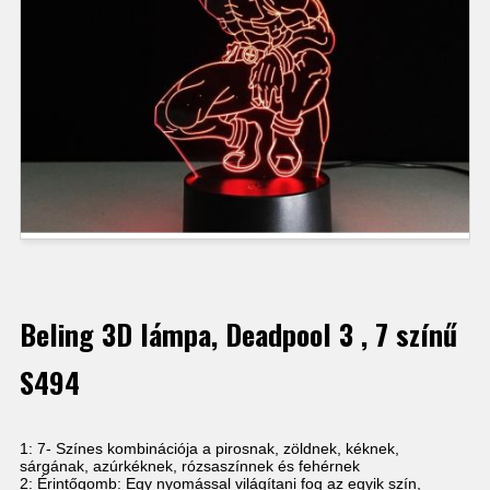
Beling 3D lámpa, Deadpool 3 , 7 színű
S494
1: 7- Színes kombinációja a pirosnak, zöldnek, kéknek,
sárgának, azúrkéknek, rózsaszínnek és fehérnek
2: Érintőgomb: Egy nyomással világítani fog az egyik szín,