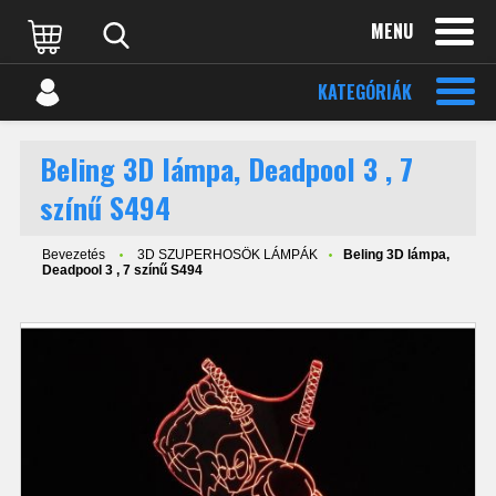
MENU
KATEGÓRIÁK
Beling 3D lámpa, Deadpool 3 , 7
színű S494
Bevezetés
3D SZUPERHOSÖK LÁMPÁK
Beling 3D lámpa,
Deadpool 3 , 7 színű S494